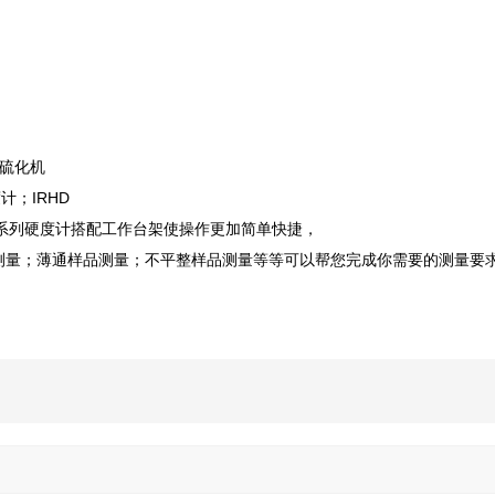
硫化机
计；IRHD
000 邵0等系列硬度计搭配工作台架使操作更加简单快捷，
O型圈测量；薄通样品测量；不平整样品测量等等可以帮您完成你需要的测量要