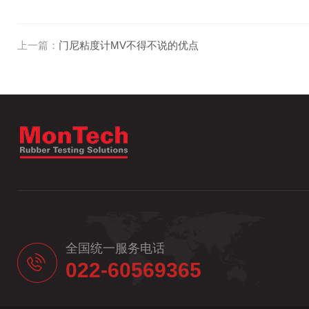
上一篇：
门尼粘度计MV不得不说的优点
全国统一服务电话
022-60569365